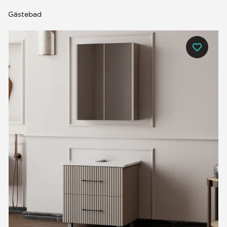
Gästebad
0