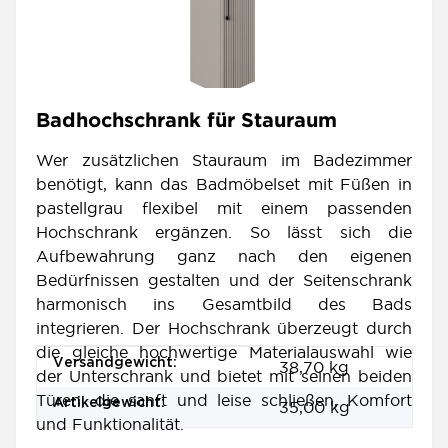
Badhochschrank für Stauraum
Wer zusätzlichen Stauraum im Badezimmer
benötigt, kann das Badmöbelset mit Füßen in
pastellgrau flexibel mit einem passenden
Hochschrank ergänzen. So lässt sich die
Aufbewahrung ganz nach den eigenen
Bedürfnissen gestalten und der Seitenschrank
harmonisch ins Gesamtbild des Bads
integrieren. Der Hochschrank überzeugt durch
die gleiche hochwertige Materialauswahl wie
Produkteigenschaft
Wert
Versandgewicht:
38,70 kg
der Unterschrank und bietet mit seinen beiden
Türen, die sanft und leise schließen, Komfort
Artikelgewicht:
35,00
kg
und Funktionalität.