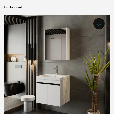
Badmöbel
0