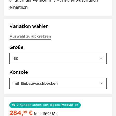
auch als Version mit Konsolenwaschtisch
erhältlich
Variation wählen
Auswahl zurücksetzen
Größe
60
Konsole
mit Einbauwaschbecken
2
Kunden sehen sich dieses Produkt an
284,
€
99
inkl. 19% USt.