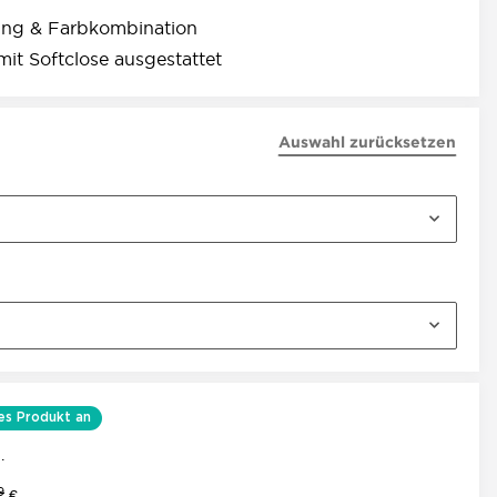
ung & Farbkombination
it Softclose ausgestattet
Auswahl zurücksetzen
es Produkt an
.
9
€