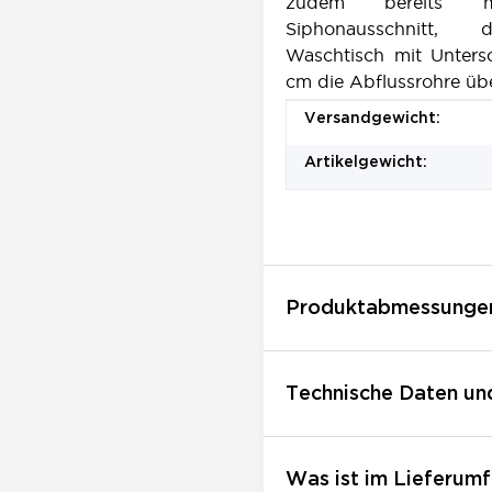
zudem bereits m
Siphonausschnitt,
Waschtisch mit Unters
cm die Abflussrohre üb
Produkteigenschaft
Wert
Versandgewicht:
Artikelgewicht:
Produktabmessunge
Technische Daten un
Was ist im Lieferumf