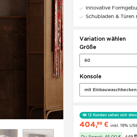
Innovative Formgeb
Schubladen & Türen m
Variation wählen
Größe
60
Konsole
mit Einbauwaschbecken
12
Kunden sehen sich dies
404,
€
99
inkl. 19% USt
9
Du Sparst: 45,00 €
449,