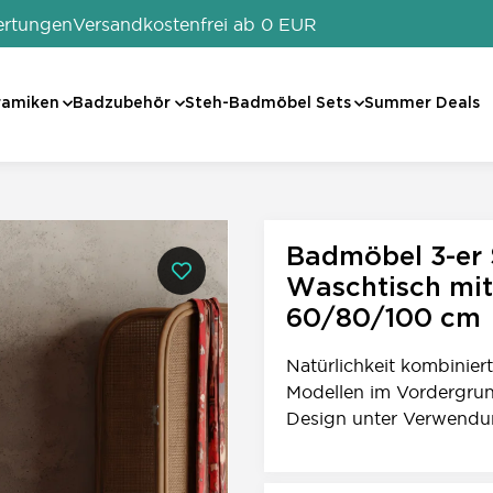
ertungen
Versandkostenfrei ab 0 EUR
ramiken
Badzubehör
Steh-Badmöbel Sets
Summer Deals
0
Badmöbel 3-er S
Waschtisch mit
60/80/100 cm
Natürlichkeit kombiniert
Modellen im Vordergrund
Design unter Verwendun