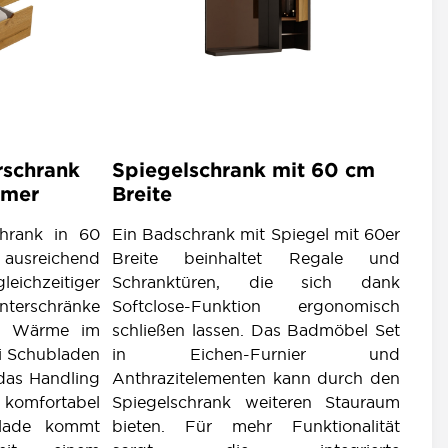
schrank
Spiegelschrank mit 60 cm
mmer
Breite
chrank in 60
Ein Badschrank mit Spiegel mit 60er
usreichend
Breite beinhaltet Regale und
chzeitiger
Schranktüren, die sich dank
terschränke
Softclose-Funktion ergonomisch
len Wärme im
schließen lassen. Das Badmöbel Set
i Schubladen
in Eichen-Furnier und
das Handling
Anthrazitelementen kann durch den
 komfortabel
Spiegelschrank weiteren Stauraum
blade kommt
bieten. Für mehr Funktionalität