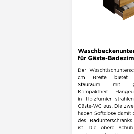
Waschbeckenunter
für Gäste-Badezi
Der Waschtischunters
cm Breite bietet a
Stauraum mit glei
Kompaktheit. Hängeun
in Holzfurnier strah
Gäste-WC aus. Die zwe
haben Softclose damit 
des Badunterschranks
ist. Die obere Schu