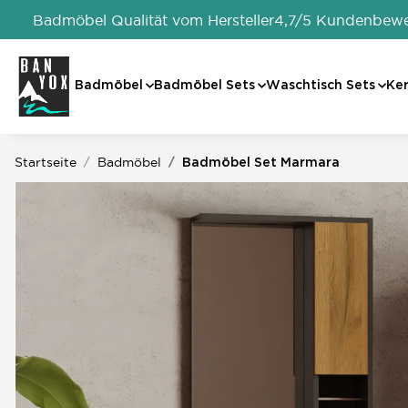
Badmöbel Qualität vom Hersteller
4,7/5 Kundenbew
Badmöbel
Badmöbel Sets
Waschtisch Sets
Ke
Startseite
Badmöbel
Badmöbel Set Marmara