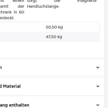
it einem
sorgt die integrierte
 damit der
Handtuchstange.
chrank in 60
erdeckt.
50,50 kg
47,50
kg
n
d Material
ang enthalten